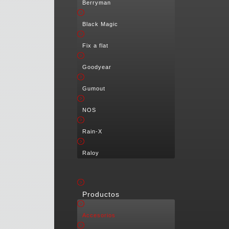
Berryman
Black Magic
Fix a flat
Goodyear
Gumout
NOS
Rain-X
Raloy
Productos
Accesorios