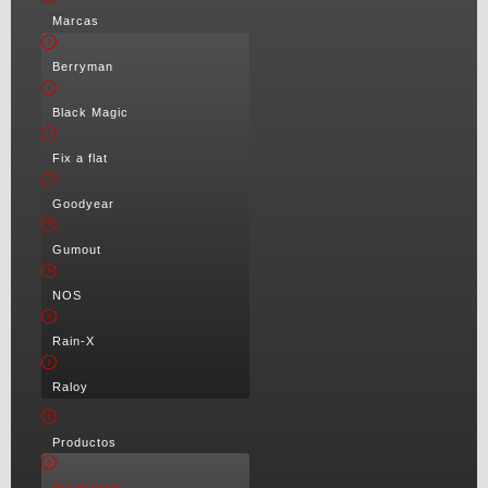
Marcas
Berryman
Black Magic
Fix a flat
Goodyear
Gumout
NOS
Rain-X
Raloy
Productos
Accesorios