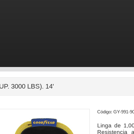
P. 3000 LBS). 14'
Código: GY-991-9
Linga de 1,00
Resistencia 