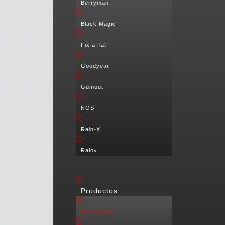
Berryman
Black Magic
Fix a flat
Goodyear
Gumout
NOS
Rain-X
Raloy
Productos
Accesorios