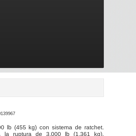
0139967
0 lb (455 kg) con sistema de ratchet.
a la ruptura de 3,000 lb (1,361 kg).