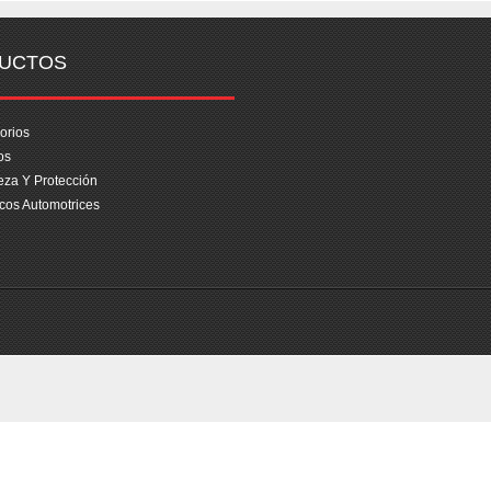
UCTOS
orios
os
eza Y Protección
cos Automotrices