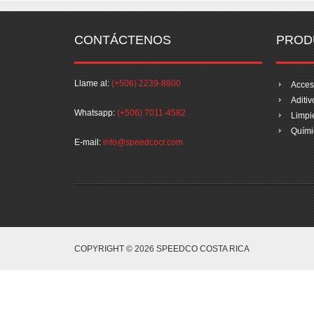
CONTÁCTENOS
PROD
Llame al:
(+506) 2239-8800
Acces
Aditiv
Whatsapp:
(+506) 7011-4582
Limpi
Quími
E-mail:
info@speedcocr.com
COPYRIGHT © 2026 SPEEDCO COSTA RICA