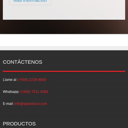
Más información
CONTÁCTENOS
Llame al:
(+506) 2239-8800
Whatsapp:
(+506) 7011-4582
E-mail:
info@speedcocr.com
PRODUCTOS