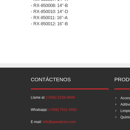
- RX-850008: 14''-B
- RX-850010: 14''-D
- RX-850011: 16''-A
- RX-850012: 16''-B
CONTÁCTENOS
PROD
Llame al:
(+506) 2239-8800
Acces
Aditiv
Whatsapp:
(+506) 7011-4582
Limpi
Quími
E-mail:
info@speedcocr.com