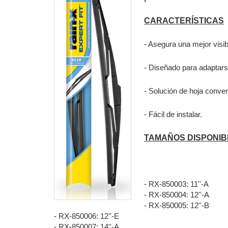
CARACTERÍSTICAS
- Asegura una mejor visibi
- Diseñado para adaptars
- Solución de hoja conven
- Fácil de instalar
.
TAMAÑOS DISPONIB
- RX-850003: 11''-A
- RX-850004: 12''-A
- RX-850005: 12''-B
- RX-850006: 12''-E
- RX-850007: 14''-A