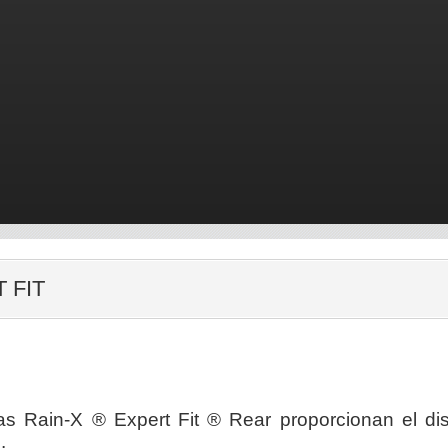
 FIT
as Rain-X ® Expert Fit ® Rear proporcionan el dis
.