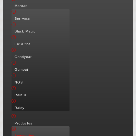
Marcas
Berryman
Black Magic
Fix a flat
Goodyear
Gumout
NOS
Rain-X
Raloy
Productos
Accesorios