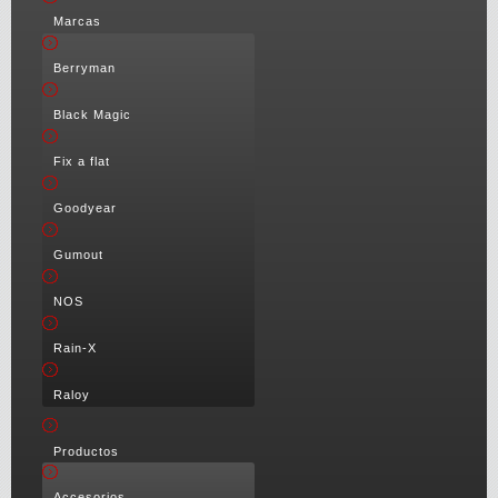
Marcas
Berryman
Black Magic
Fix a flat
Goodyear
Gumout
NOS
Rain-X
Raloy
Productos
Accesorios