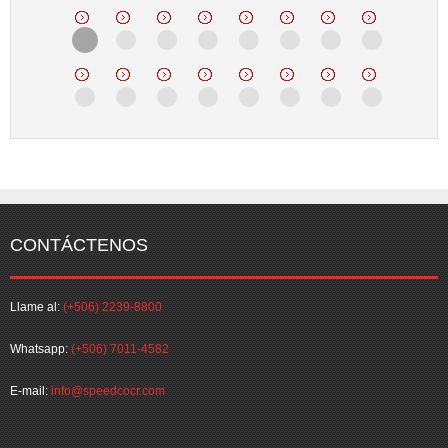
CONTÁCTENOS
Llame al:
(+506) 2239-8800
Whatsapp:
(+506) 7011-4582
E-mail:
info@speedcocr.com