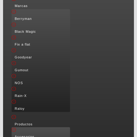
Marcas
Berryman
Black Magic
Fix a flat
Goodyear
Gumout
NOS
Rain-X
Raloy
Productos
Accesorios