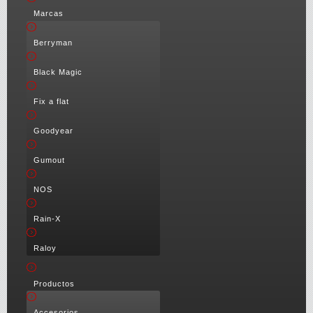
Marcas
Berryman
Black Magic
Fix a flat
Goodyear
Gumout
NOS
Rain-X
Raloy
Productos
Accesorios