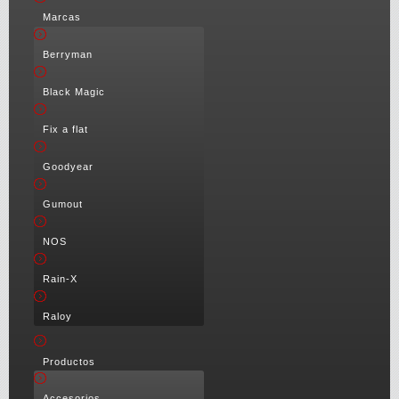
Marcas
Berryman
Black Magic
Fix a flat
Goodyear
Gumout
NOS
Rain-X
Raloy
Productos
Accesorios